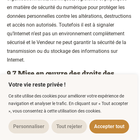
en matière de sécurité du numérique pour protéger les
données personnelles contre les altérations, destructions
et accès non autorisés. Toutefois il est à signaler
qu’Internet n’est pas un environnement complètement
sécurisé et le Vendeur ne peut garantir la sécurité de la
transmission ou du stockage des informations sur
Internet.
9.7 Mise en œuvre des droits des
Clients et utilisateurs
Votre vie reste privée !
En application de la règlementation applicable aux
Ce site utilise des cookies pour améliorer votre expérience de
données à caractère personnel, les Clients et utilisateurs
navigation et analyser le trafic. En cliquant sur « Tout accepter
», vous consentez à cette utilisation des cookies.
du site
https://wakademy.online
disposent des droits
suivants :
Personnaliser
Tout rejeter
Accepter tout
Ils peuvent mettre à jour ou supprimer les données qui
les concernent de la manière suivante :