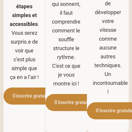
de
qui sonnent,
étapes
développer
il faut
simples et
votre
comprendre
accessibles
.
vitesse
comment le
Vous serez
comme
souffle
surpris.e de
aucune
structure le
voir que
autres
rythme.
c’est plus
techniques.
C'est ce que
simple que
Un
je vous
ça en a l’air !
incontournable
montre ici !
!
S'inscrire gratuitement
S'inscrire gratuitement
S'inscrire gratui