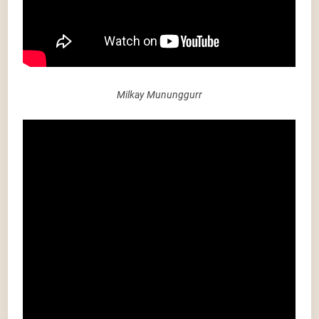
Milkay Mununggurr