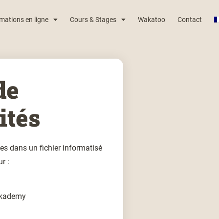
mations en ligne
Cours & Stages
Wakatoo
Contact
de
ités
ées dans un fichier informatisé
r :
Wakademy