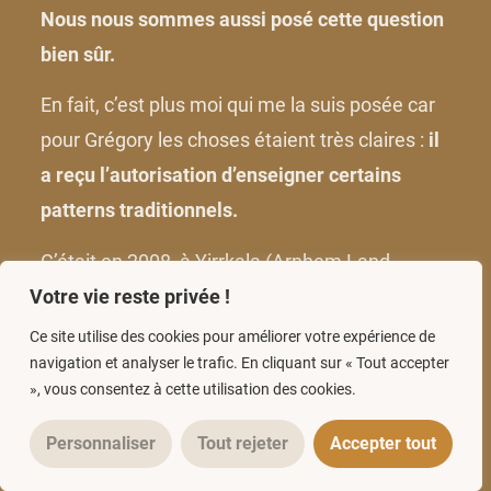
Nous nous sommes aussi posé cette question
bien sûr.
En fait, c’est plus moi qui me la suis posée car
pour Grégory les choses étaient très claires :
il
a reçu l’autorisation d’enseigner certains
patterns traditionnels.
C’était en 2008, à Yirrkala (Arnhem Land,
Australie) et cette autorisation a été donnée
Votre vie reste privée !
par la famille Gurruwiwi du clan Gälpu faisant
Ce site utilise des cookies pour améliorer votre expérience de
navigation et analyser le trafic. En cliquant sur « Tout accepter
partie des Yolngu.
», vous consentez à cette utilisation des cookies.
Que les choses soient claires : Grégory ne va
Personnaliser
Tout rejeter
Accepter tout
pas jouer le rôle d’un Yolngu dans cette
formation. Il va plutôt vous livrer
son