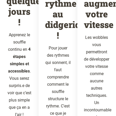
quelques
rythme
augmen
jours
au
votre
!
didgeridoo
vitesse
!
Apprenez le
Les wobbles
souffle
vous
Pour jouer
continu en
4
permettront
des rythmes
étapes
de développer
qui sonnent, il
simples et
votre vitesse
faut
accessibles
.
comme
comprendre
Vous serez
aucune
comment le
surpris.e de
autres
souffle
voir que c’est
techniques.
structure le
plus simple
Un
rythme. C'est
que ça en a
incontournable
ce que je
l’air !