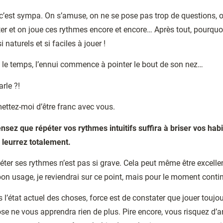
c’est sympa. On s’amuse, on ne se pose pas trop de questions, 
ter et on joue ces rythmes encore et encore… Après tout, pourquoi
si naturels et si faciles à jouer !
 le temps, l’ennui commence à pointer le bout de son nez…
rle ?!
ettez-moi d’être franc avec vous.
nsez que répéter vos rythmes intuitifs suffira à briser vos hab
 leurrez totalement.
péter ses rythmes n’est pas si grave. Cela peut même être excelle
bon usage, je reviendrai sur ce point, mais pour le moment conti
s l’état actuel des choses, force est de constater que jouer toujou
 ne vous apprendra rien de plus. Pire encore, vous risquez d’a