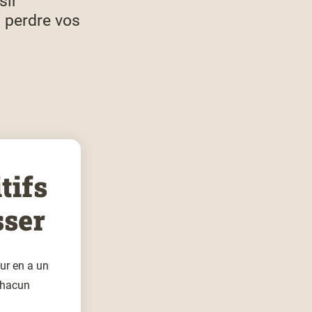
sir
 perdre vos
tifs
sser
ur en a un
 chacun