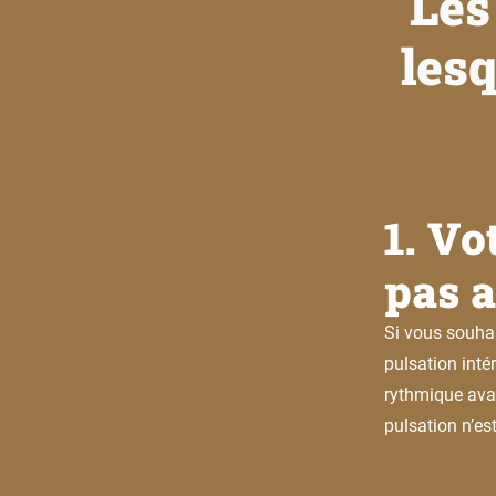
Les
lesq
1. Vo
pas 
Si vous souha
pulsation intér
rythmique avan
pulsation n’es