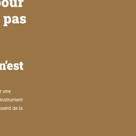
pour
z pas
s
n’est
r une
n instrument
ssenti de la