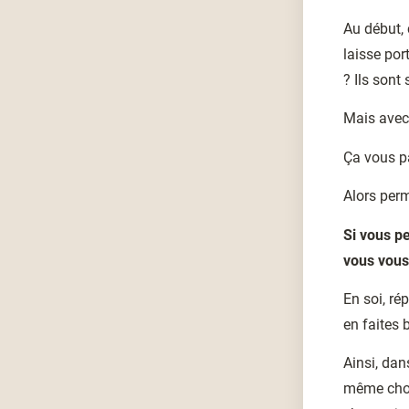
Au début, 
laisse por
? Ils sont 
Mais avec
Ça vous pa
Alors perm
Si vous pe
vous vous
En soi, ré
en faites 
Ainsi, dan
même chose