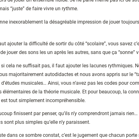
is “juste” de faire vivre un rythme.
onne inexorablement la désagréable impression de jouer toujou
faut ajouter la difficulté de sortir du côté “scolaire”, vous savez c’
de jouer des sons les un après les autres, sans que ça “sonne” 
i cela ne suffisait pas, il faut ajouter les lacunes rythmiques. 
us majoritairement autodidactes et nous avons appris sur le “t
i d’études musicales… Ainsi, vous n’avez pas les codes pour co
s élémentaires de la théorie musicale. Et pour beaucoup, la con
 est tout simplement incompréhensible.
ucoup finissent par penser, qu’ils n’y comprendront jamais rien…
s sont plus simples qu’elle n’y paraissent.
iste dans ce sombre constat, c’est le jugement que chacun porte 