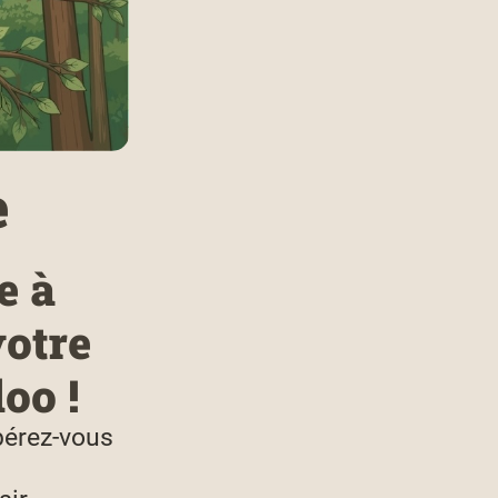
e
e à
votre
oo !
bérez-vous