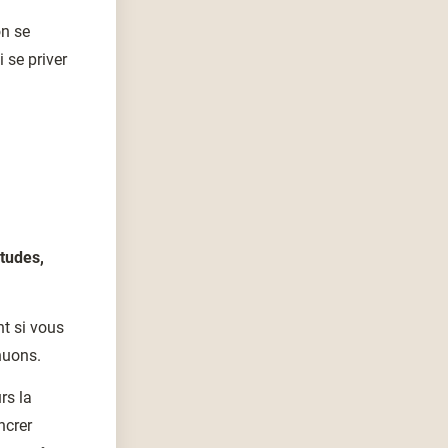
on se
 se priver
itudes,
nt si vous
nuons.
rs la
ncrer