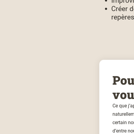
Improvi
Créer d
repère
Pou
vou
Ce que j’a
naturellem
certain no
d’entre no