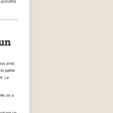
accroîtra
 un
ous avez
ne petite
it. Le
rée, ou à
ucturer un