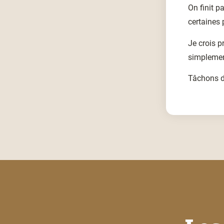
On finit p
certaines 
Je crois p
simplement
Tâchons d