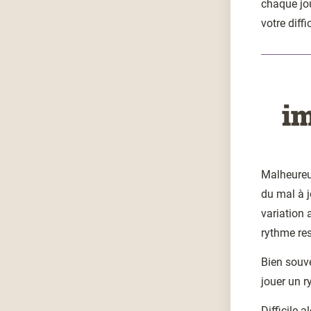
chaque jo
votre diffi
im
Malheureu
du mal à j
variation 
rythme re
Bien souve
jouer un 
Difficile 