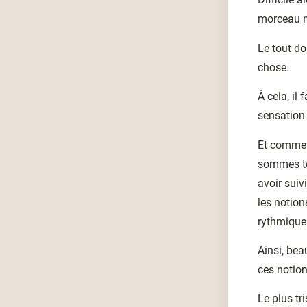
morceau ma
Le tout d
chose.
À cela, il 
sensation 
Et comme s
sommes to
avoir suiv
les notion
rythmique
Ainsi, bea
ces notion
Le plus tr