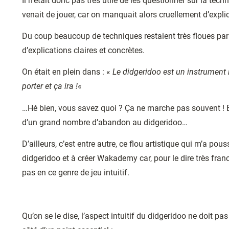
Il n’était donc pas très utile de les questionner sur la techn
venait
de jouer, car on manquait alors cruellement d’explic
Du coup beaucoup de techniques restaient très floues p
d’explications claires et concrètes.
On était en plein dans : «
Le didgeridoo est un instrument in
porter et ça ira !
«
…Hé bien, vous savez quoi ? Ça ne marche pas souvent ! 
d’un grand nombre d’abandon au didgeridoo…
D’ailleurs, c’est entre autre, ce flou artistique qui m’a pou
didgeridoo et à créer Wakademy car, pour le dire très fran
pas en ce genre de jeu intuitif.
Qu’on se le dise, l’aspect intuitif du didgeridoo ne doit pa