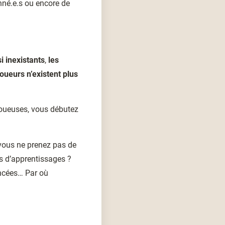
né.e.s ou encore de
i inexistants
,
les
oueurs n’existent plus
 joueuses, vous débutez
 vous ne prenez pas de
s d’apprentissages ?
ancées… Par où