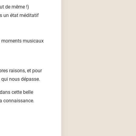
(tout de même !)
s un état méditatif
ues moments musicaux
pres raisons, et pour
l qui nous dépasse.
ans cette belle
e la connaissance.