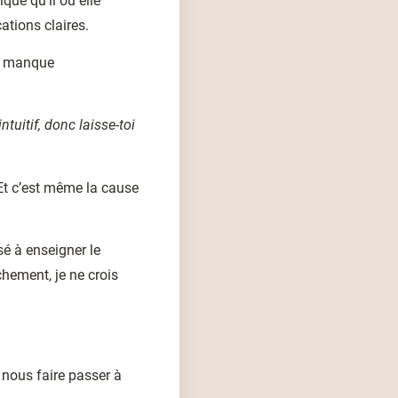
ique qu’il ou elle
ations claires.
ar manque
tuitif, donc laisse-toi
Et c’est même la cause
ssé à enseigner le
chement, je ne crois
s nous faire passer à