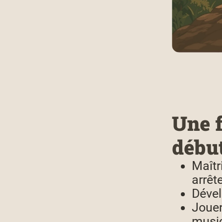
Une f
début
Maîtr
arrête
Dével
Jouer
musi