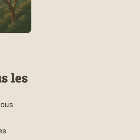
o
s les
vous
es