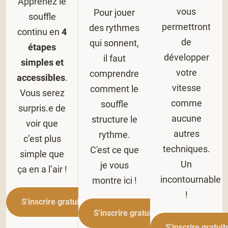
Apprenez le
vous
Pour jouer
souffle
permettront
des rythmes
continu en
4
de
qui sonnent,
étapes
développer
il faut
simples et
votre
comprendre
accessibles
.
vitesse
comment le
Vous serez
comme
souffle
surpris.e de
aucune
structure le
voir que
autres
rythme.
c’est plus
techniques.
C'est ce que
simple que
Un
je vous
ça en a l’air !
incontournable
montre ici !
!
S'inscrire gratuitement
S'inscrire gratuitement
S'inscrire gratui