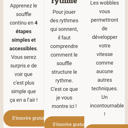
rythme
Les wobbles
Apprenez le
vous
Pour jouer
souffle
permettront
des rythmes
continu en
4
de
qui sonnent,
étapes
développer
il faut
simples et
votre
comprendre
accessibles
.
vitesse
comment le
Vous serez
comme
souffle
surpris.e de
aucune
structure le
voir que
autres
rythme.
c’est plus
techniques.
C'est ce que
simple que
Un
je vous
ça en a l’air !
incontournable
montre ici !
!
S'inscrire gratuitement
S'inscrire gratuitement