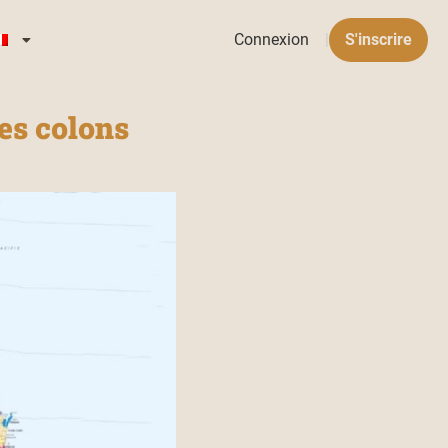
Connexion
|
S'inscrire
des colons