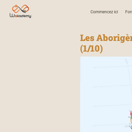
Commencez ici
For
Les Aborigèn
(1/10)