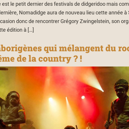
est le petit dernier des festivals de didgeridoo mais com
dernière, Nomadidge aura de nouveau lieu cette année à
’occasion donc de rencontrer Grégory Zwingelstein, son org
te édition à […]
aborigènes qui mélangent du ro
me de la country ? !