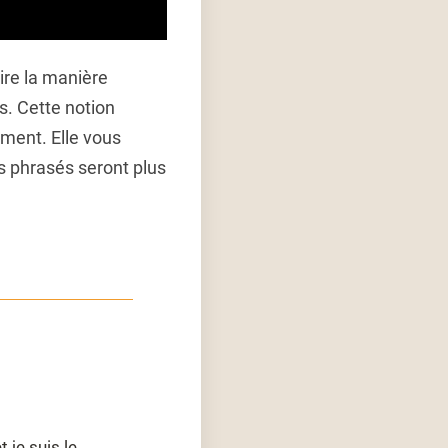
ire la manière
s. Cette notion
ument. Elle vous
s phrasés seront plus
 je suis le