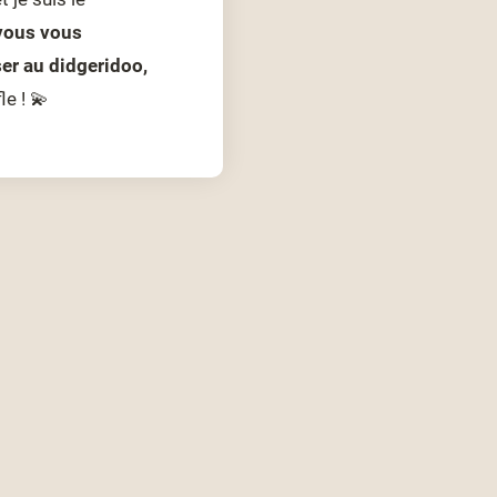
vous vous
r au didgeridoo,
le ! 💫