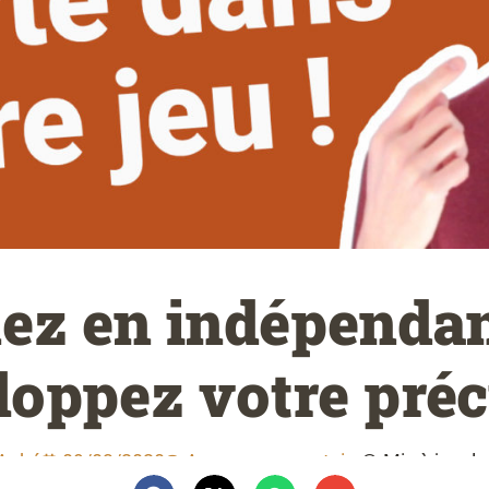
ez en indépendan
loppez votre préc
 Aubé
09/03/2020
Aucun commentaire
Mis à jour l