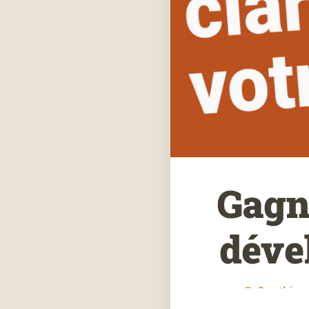
Gagn
déve
Gauthier