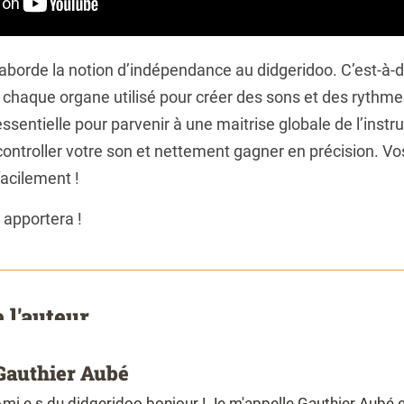
aborde la notion d’indépendance au didgeridoo. C’est-à-d
chaque organe utilisé pour créer des sons et des rythme
sentielle pour parvenir à une maitrise globale de l’instr
ontroller votre son et nettement gagner en précision. Vo
facilement !
 apportera !
 l'auteur
Gauthier Aubé
mi.e.s du didgeridoo bonjour ! Je m'appelle Gauthier Aubé et