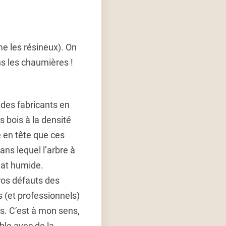
me les résineux). On
ns les chaumières !
 des fabricants en
s bois à la densité
e en tête que ces
ans lequel l’arbre à
mat humide.
ros défauts des
 (et professionnels)
s. C’est à mon sens,
ble avec de la