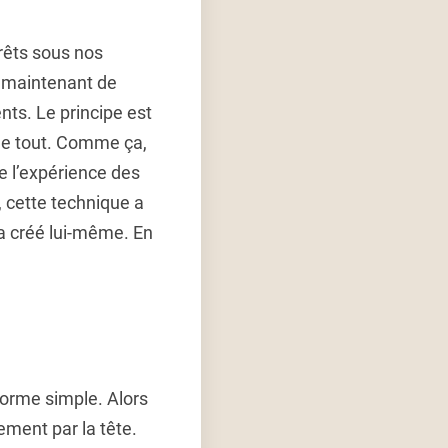
orêts sous nos
s maintenant de
nts. Le principe est
 le tout. Comme ça,
ue l’expérience des
, cette technique a
l a créé lui-même. En
 forme simple. Alors
ement par la tête.