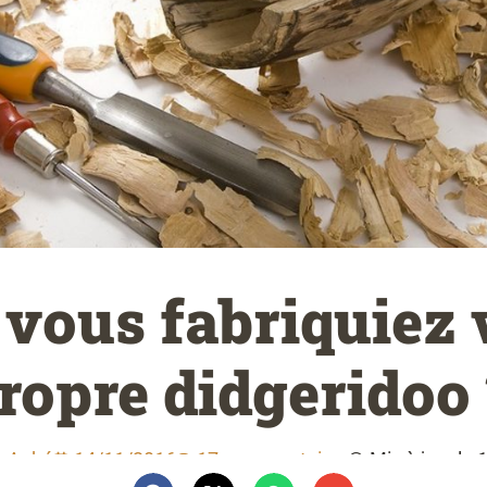
i vous fabriquiez 
ropre didgeridoo 
r Aubé
14/11/2016
17 commentaires
Mis à jour le