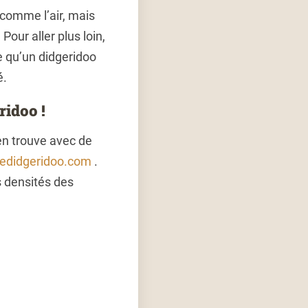
 comme l’air, mais
our aller plus loin,
e qu’un didgeridoo
é.
ridoo !
 en trouve avec de
cedidgeridoo.com
.
 densités des