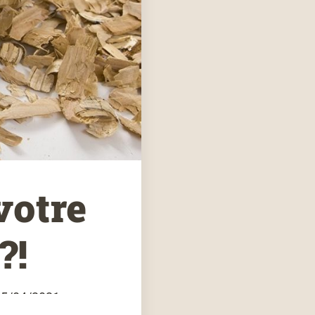
votre
?!
 15/04/2021