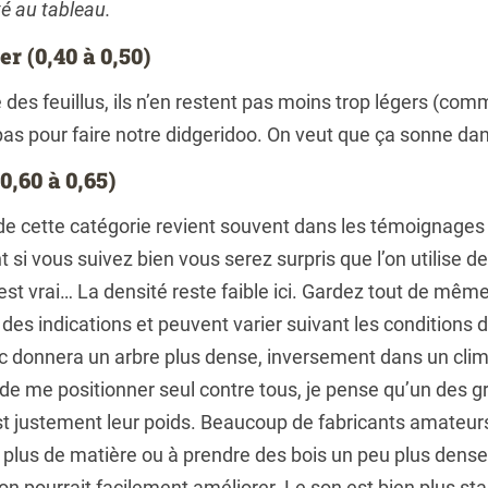
ité au tableau.
er (0,40 à 0,50)
 des feuillus, ils n’en restent pas moins trop légers (com
pas pour faire notre didgeridoo. On veut que ça sonne da
0,60 à 0,65)
s de cette catégorie revient souvent dans les témoignages
i vous suivez bien vous serez surpris que l’on utilise de
c’est vrai… La densité reste faible ici. Gardez tout de mêm
des indications et peuvent varier suivant les conditions d
c donnera un arbre plus dense, inversement dans un cli
 de me positionner seul contre tous, je pense qu’un des g
t justement leur poids. Beaucoup de fabricants amateurs
r plus de matière ou à prendre des bois un peu plus dense
on pourrait facilement améliorer. Le son est bien plus sta