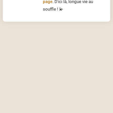
page
. D'ici là, longue vie au
souffle ! 💫