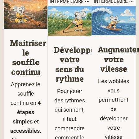
INTERMÉDIAIRE •••
INTERMÉDIAIRE •••
Maitriser
Augmente
Développer
le
votre
votre
souffle
vitesse
sens du
continu
rythme
Les wobbles
Apprenez le
vous
Pour jouer
souffle
permettront
des rythmes
continu en
4
de
qui sonnent,
étapes
développer
il faut
simples et
votre
comprendre
accessibles
.
vitesse
comment le