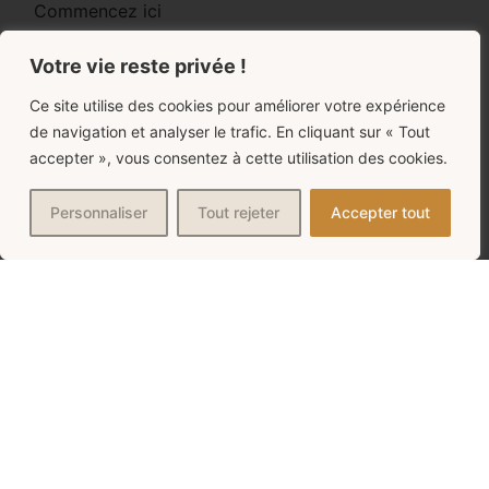
Commencez ici
Le blog
Votre vie reste privée !
Ce site utilise des cookies pour améliorer votre expérience
Les groupes
de navigation et analyser le trafic. En cliquant sur « Tout
accepter », vous consentez à cette utilisation des cookies.
Le forum
Personnaliser
Tout rejeter
Accepter tout
LES DOSSIERS COMPLETS
Choisir votre didgeridoo
Tous mes conseils pour débuter
Focus sur la culture des Aborigènes
Les cours gratuits
Le souffle continu