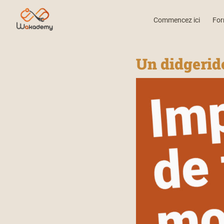
Commencez ici
For
Un didgerido