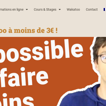
mations en ligne
Cours & Stages
Wakatoo
Contact
o à moins de 3€ !