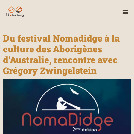
Du festival Nomadidge à la
culture des Aborigènes
d’Australie, rencontre avec
Grégory Zwingelstein