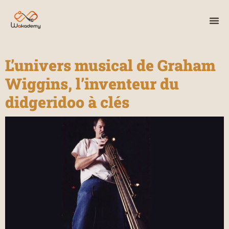
L’univers musical de Graham
Wiggins, l’inventeur du
didgeridoo à clés