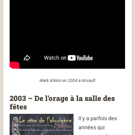
Mark Atkins en 2004 à Airvault
2003 – De l’orage à la salle des
fêtes
Il y a parfois des
années qui